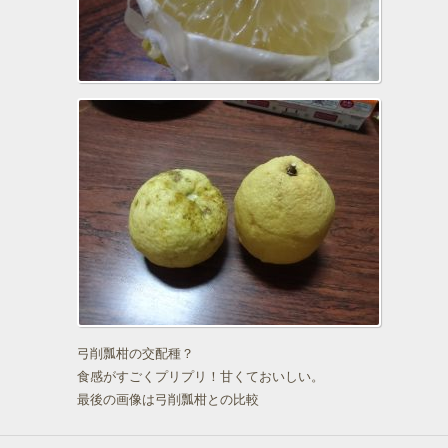
弓削瓢柑の交配種？
食感がすごくプリプリ！甘くておいしい。
最後の画像は弓削瓢柑との比較