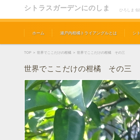
シトラスガーデンにのしま
ひろしま 
コンテンツに移動
ホーム
瀬戸内柑橘トライアングルとは
シ
TOP
>
世界でここだけの柑橘
>
世界でここだけの柑橘 その三
世界でここだけの柑橘 その三