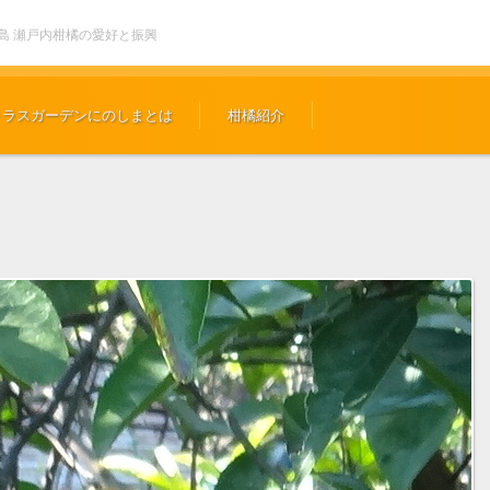
似島 瀬戸内柑橘の愛好と振興
トラスガーデンにのしまとは
柑橘紹介