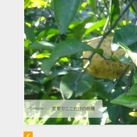
世界でここだけの柑橘
- Category -