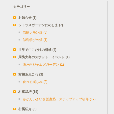
カテゴリー
お知らせ
(1)
シトラスガーデンにのしま
(7)
似島レモン畑
(3)
似島学びの畑
(1)
世界でここだけの柑橘
(4)
周防大島のスポット・イベント
(1)
瀬戸内ジャムズガーデン
(1)
柑橘あれこれ
(3)
食べる楽しみ
(2)
柑橘栽培
(19)
みかんいきいき営農塾 ステップアップ研修
(17)
柑橘紹介
(8)