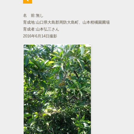
名 前:無し
育成地:山口県大島郡周防大島町、山本柑橘園圃場
育成者:山本弘三さん
2016年6月14日撮影