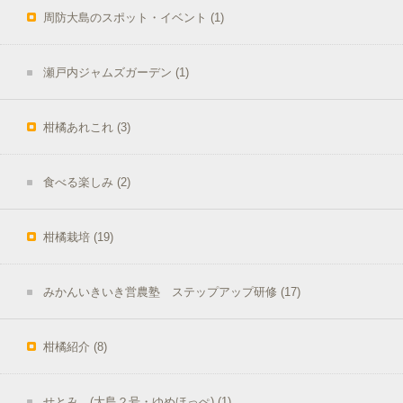
周防大島のスポット・イベント
(1)
瀬戸内ジャムズガーデン
(1)
柑橘あれこれ
(3)
食べる楽しみ
(2)
柑橘栽培
(19)
みかんいきいき営農塾 ステップアップ研修
(17)
柑橘紹介
(8)
せとみ (大島２号・ゆめほっぺ)
(1)